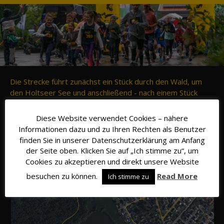
Die Strecke führt zunächst ein Stück durch den Wald, um
den Holtseer See und anschließend - nach einem Stück
durch die Ortslage - zurück zum Sportheim. Im
Waldabschnitt besteht ein guter, trittfester, Waldweg.
Diese Website verwendet Cookies – nähere
Informationen dazu und zu Ihren Rechten als Benutzer
finden Sie in unserer Datenschutzerklärung am Anfang
der Seite oben. Klicken Sie auf „Ich stimme zu“, um
Cookies zu akzeptieren und direkt unsere Website
besuchen zu können.
Read More
Ich stimme zu