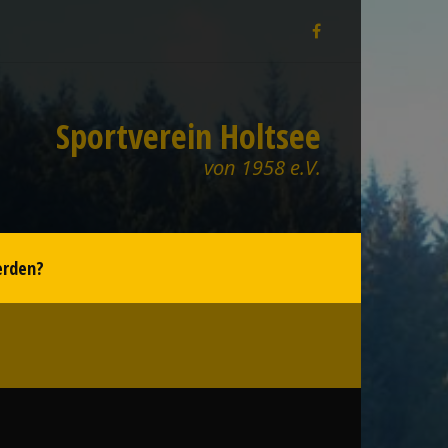
Sportverein Holtsee
von 1958 e.V.
erden?