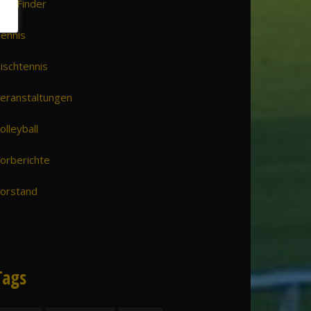
VH Finder
ennis
ischtennis
eranstaltungen
olleyball
orberichte
orstand
Tags