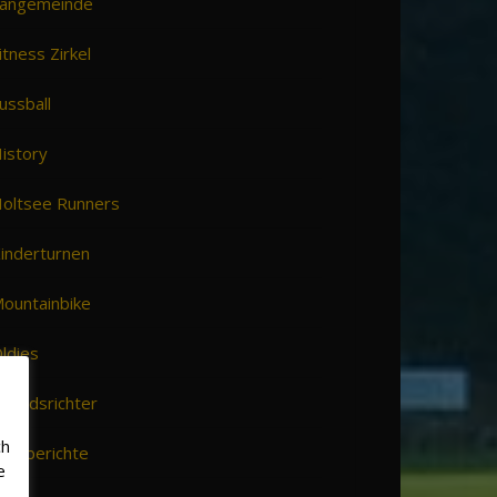
angemeinde
itness Zirkel
ussball
istory
oltsee Runners
inderturnen
ountainbike
ldies
chiedsrichter
ch
pielberichte
e