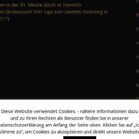
F
en in der 91. Minute durch M. Homrich
hen Glückwunsch SVH-Liga zum zweiten Heimsieg in
F
2017)
F
H
H
K
M
O
Diese Website verwendet Cookies – nähere Informationen dazu
S
und zu Ihren Rechten als Benutzer finden Sie in unserer
atenschutzerklärung am Anfang der Seite oben. Klicken Sie auf „I
S
stimme zu“, um Cookies zu akzeptieren und direkt unsere Websit