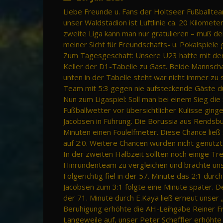
Liebe Freunde u. Fans der Holtseer Fußballte
unser Waldstadion ist Luftlinie ca. 20 Kilomete
zweite Liga kann man nur gratulieren – muß de
meiner Sicht für Freundschafts- u. Pokalspiele 
Zum Tagesgeschaft: Unsere U23 hatte mit de
Keller der D1-Tabelle zu Gast. Beide Mannscha
unten in der Tabelle steht war nicht immer zu 
Team mit 5:3 gegen nie aufsteckende Gäste d
Nun zum Ligaspiel: Soll man bei einem Sieg di
Fußballwetter vor übersichtlicher Kulisse ging
Jacobsen in Führung. Die Borussia aus Rendsbur
Minuten einen Foulelfmeter. Diese Chance ließ 
auf 2:0. Weitere Chancen wurden nicht genutzt.
In der zweiten Halbzeit sollten noch einige T
Hinrundenteam zu vergleichen und brachte un
Folgerichtig fiel in der 57. Minute das 2:1 dur
Jacobsen zum 3:1 folgte eine Minute später. D
der 71. Minute durch E.Kaya ließ erneut unser „J
Beruhigung erhöhte die AH-Leihgabe Reiner Fr
Langeweile auf, unser Peter Scheffler erhöhte i