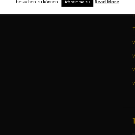
besuchen zu können.
Read More
S
Ich stimme zu
T
T
V
V
V
V