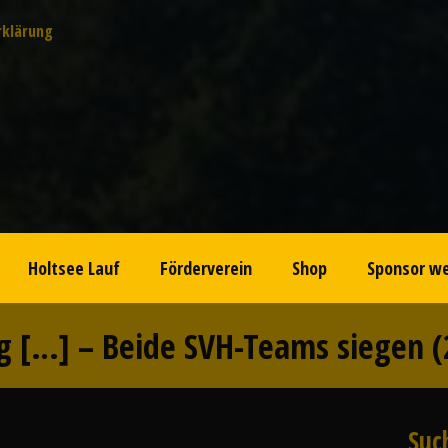
rklärung
Holtsee Lauf
Förderverein
Shop
Sponsor w
g […] – Beide SVH-Teams siegen (
Suc