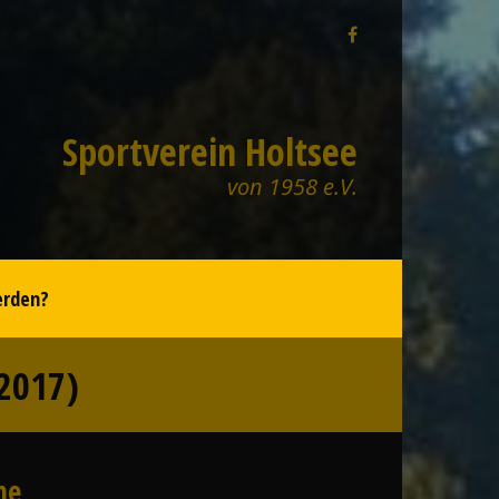
Sportverein Holtsee
von 1958 e.V.
erden?
2017)
he