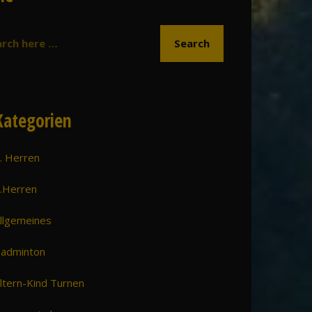
Kategorien
. Herren
.Herren
llgemeines
adminton
ltern-Kind Turnen