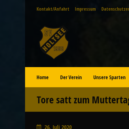
Kontakt/Anfahrt
Impressum
Datenschutze
Home
Der Verein
Unsere Sparten
Tore satt zum Mutterta
26. Juli 2020