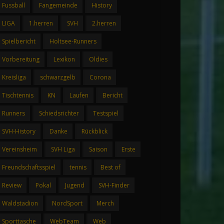
Fussball
Fangemeinde
History
LIGA
1.herren
SVH
2.herren
Spielbericht
Holtsee-Runners
Vorbereitung
Lexikon
Oldies
Kreisliga
schwarzgelb
Corona
Tischtennis
KN
Laufen
Bericht
Runners
Schiedsrichter
Testspiel
SVH-History
Danke
Rückblick
Vereinsheim
SVH Liga
Saison
Erste
Freundschaftsspiel
tennis
Best of
Review
Pokal
Jugend
SVH-Finder
Waldstadion
NordSport
Merch
Sporttasche
WebTeam
Web