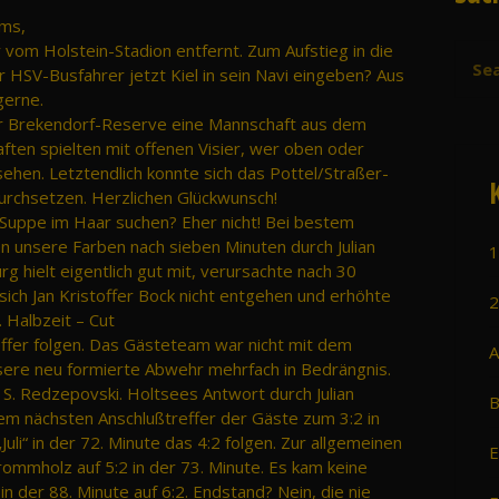
ams,
r vom Holstein-Stadion entfernt. Zum Aufstieg in die
r HSV-Busfahrer jetzt Kiel in sein Navi eingeben? Aus
gerne.
r Brekendorf-Reserve eine Mannschaft aus dem
ften spielten mit offenen Visier, wer oben oder
sehen. Letztendlich konnte sich das Pottel/Straßer-
urchsetzen. Herzlichen Glückwunsch!
e Suppe im Haar suchen? Eher nicht! Bei bestem
en unsere Farben nach sieben Minuten durch Julian
1
g hielt eigentlich gut mit, verursachte nach 30
sich Jan Kristoffer Bock nicht entgehen und erhöhte
2
 Halbzeit – Cut
reffer folgen. Das Gästeteam war nicht mit dem
A
sere neu formierte Abwehr mehrfach in Bedrängnis.
ch S. Redzepovski. Holtsees Antwort durch Julian
B
em nächsten Anschlußtreffer der Gäste zum 3:2 in
uli“ in der 72. Minute das 4:2 folgen. Zur allgemeinen
E
ommholz auf 5:2 in der 73. Minute. Es kam keine
n der 88. Minute auf 6:2. Endstand? Nein, die nie