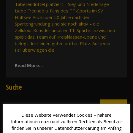
Tabellendrittel platziert – Sieg und Niederlage
Liebe Freunde u. Fans des TT-Sports im SV
Holtsee Auch über 50 Jahre nach der
Spartengründung sind sie noch aktiv – die
Zelluloid-Künstler unserer TT-Sparte. Inzwischen
spielt das Team auf Kreisklassen-Ebene und
belegt dort einen guten dritten Platz. Auf jeden
Fall überwiegen die
Read More…
Suche
Diese Website verwendet Cookies – nähere
Informationen dazu und zu Ihren Rechten als Benutzer
finden Sie in unserer Datenschutzerklärung am Anfang
Kategorien