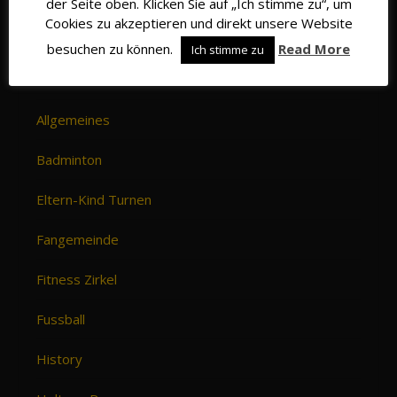
der Seite oben. Klicken Sie auf „Ich stimme zu“, um
Cookies zu akzeptieren und direkt unsere Website
1. Herren
besuchen zu können.
Read More
Ich stimme zu
2.Herren
Allgemeines
Badminton
Eltern-Kind Turnen
Fangemeinde
Fitness Zirkel
Fussball
History