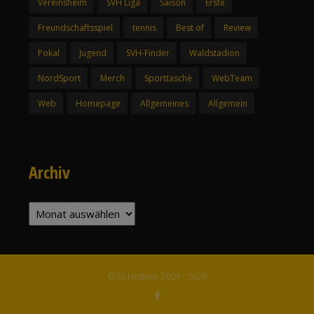
Vereinsheim
SVH Liga
Saison
Erste
Freundschaftsspiel
tennis
Best of
Review
Pokal
Jugend
SVH-Finder
Waldstadion
NordSport
Merch
Sporttasche
WebTeam
Web
Homepage
Allgemeines
Allgemein
Archiv
Archiv
© SV Holtsee 2009 - 2026