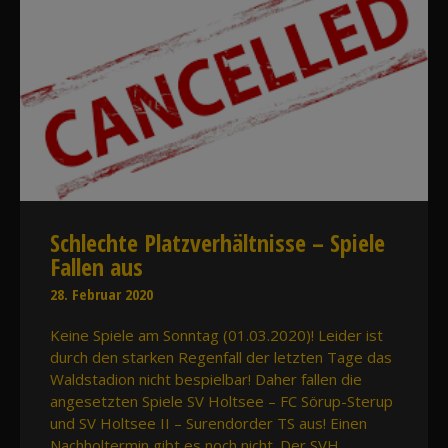
Schlechte Platzverhältnisse – Spiele
Fallen aus
28. Februar 2020
Keine Spiele am Sonntag (01.03.2020)! Leider ist
durch den starken Regenfall der letzten Tage das
Waldstadion nicht bespielbar! Daher fallen die
angesetzten Spiele SV Holtsee – FC Sörup-Sterup
und SV Holtsee II – Surendorder TS aus! Einen
Nachholtermin gibt es noch nicht. Der SVH