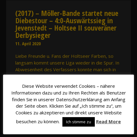
(2017) – Möller-Bande startet neue
Diebestour – 4:0-Auswärtssieg in
Jevenstedt – Holtsee II souveräner
Derbysieger
11. April 2020
Liebe Freunde u. Fans der Holtseer Farben, so
langsam kommt unsere Liga wieder in die Spur. In
Abwesenheit des Verfassers konnte man sich in
Jevenstedt gegen die Reserve mit 0:4 –
Halbzeitstand 0:1 durchsetzen. Im Vergleich zum
Diese Website verwendet Cookies – nähere
Osterstedt-Spiel kehrten die Marten-Brüder
Informationen dazu und zu Ihren Rechten als Benutzer
sowie Peter Scheffler zurück ins Team. Nach
finden Sie in unserer Datenschutzerklärung am Anfang
langer Pause wieder dabei – Julian Jacobsen
der Seite oben. Klicken Sie auf „Ich stimme zu“, um
Cookies zu akzeptieren und direkt unsere Website
Read More…
besuchen zu können.
Read More
Ich stimme zu