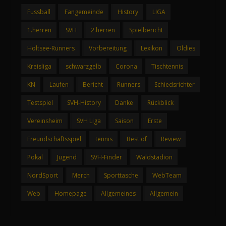
Fussball
Fangemeinde
History
LIGA
1.herren
SVH
2.herren
Spielbericht
Holtsee-Runners
Vorbereitung
Lexikon
Oldies
Kreisliga
schwarzgelb
Corona
Tischtennis
KN
Laufen
Bericht
Runners
Schiedsrichter
Testspiel
SVH-History
Danke
Rückblick
Vereinsheim
SVH Liga
Saison
Erste
Freundschaftsspiel
tennis
Best of
Review
Pokal
Jugend
SVH-Finder
Waldstadion
NordSport
Merch
Sporttasche
WebTeam
Web
Homepage
Allgemeines
Allgemein