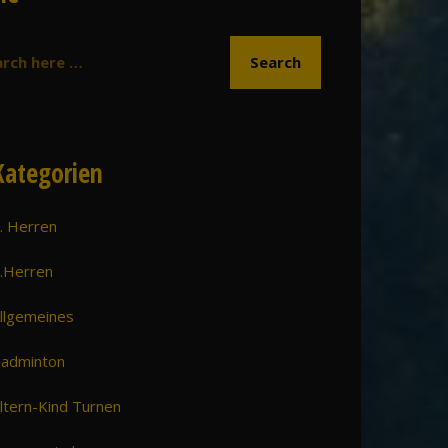
Kategorien
. Herren
.Herren
llgemeines
adminton
ltern-Kind Turnen