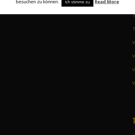
besuchen zu können.
Read More
S
Ich stimme zu
T
T
V
V
V
V