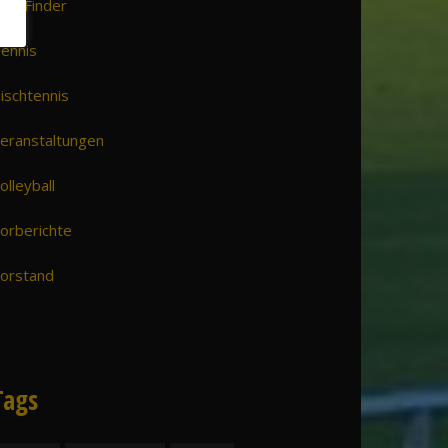
VH Finder
ennis
ischtennis
eranstaltungen
olleyball
orberichte
orstand
Tags