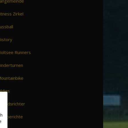
angemeinde
itness Zirkel
ussball
istory
oltsee Runners
inderturnen
ountainbike
ldies
chiedsrichter
ch
pielberichte
e