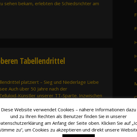
F
u sehen bekam, erlebten die Schiedsrichter am
F
F
H
H
beren Tabellendrittel
K
ndrittel platziert – Sieg und Niederlage Liebe
M
see Auch über 50 Jahre nach der
 Zelluloid-Künstler unserer TT-Sparte. Inzwischen
O
d belegt dort einen guten dritten Platz. Auf
Diese Website verwendet Cookies – nähere Informationen dazu
S
und zu Ihren Rechten als Benutzer finden Sie in unserer
atenschutzerklärung am Anfang der Seite oben. Klicken Sie auf „I
S
stimme zu“, um Cookies zu akzeptieren und direkt unsere Websit