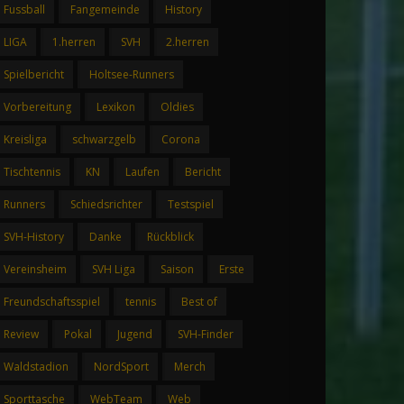
Fussball
Fangemeinde
History
LIGA
1.herren
SVH
2.herren
Spielbericht
Holtsee-Runners
Vorbereitung
Lexikon
Oldies
Kreisliga
schwarzgelb
Corona
Tischtennis
KN
Laufen
Bericht
Runners
Schiedsrichter
Testspiel
SVH-History
Danke
Rückblick
Vereinsheim
SVH Liga
Saison
Erste
Freundschaftsspiel
tennis
Best of
Review
Pokal
Jugend
SVH-Finder
Waldstadion
NordSport
Merch
Sporttasche
WebTeam
Web