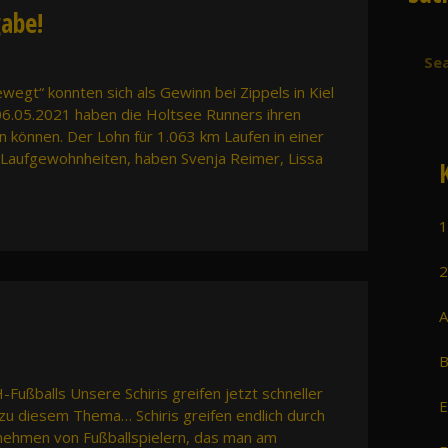
abe!
egt“ konnten sich als Gewinn bei Zippels in Kiel
06.05.2021 haben die Holtsee Runners ihren
 können. Der Lohn für 1.063 km Laufen in einer
n Laufgewohnheiten, haben Svenja Reimer, Lissa
1
2
A
B
Fußballs Unsere Schiris greifen jetzt schneller
E
 zu diesem Thema… Schiris greifen endlich durch
nehmen von Fußballspielern, das man am