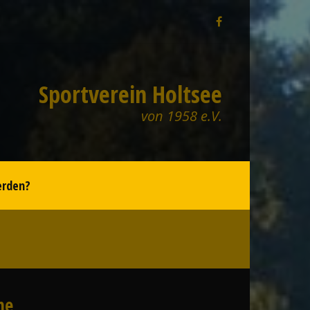
Sportverein Holtsee
von 1958 e.V.
erden?
he