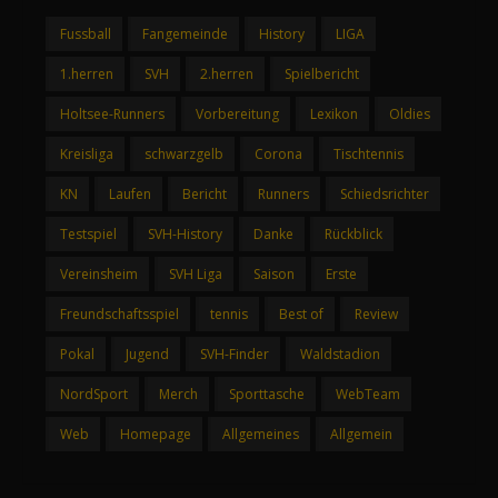
Fussball
Fangemeinde
History
LIGA
1.herren
SVH
2.herren
Spielbericht
Holtsee-Runners
Vorbereitung
Lexikon
Oldies
Kreisliga
schwarzgelb
Corona
Tischtennis
KN
Laufen
Bericht
Runners
Schiedsrichter
Testspiel
SVH-History
Danke
Rückblick
Vereinsheim
SVH Liga
Saison
Erste
Freundschaftsspiel
tennis
Best of
Review
Pokal
Jugend
SVH-Finder
Waldstadion
NordSport
Merch
Sporttasche
WebTeam
Web
Homepage
Allgemeines
Allgemein