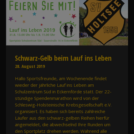
Schwarz-Gelb beim Lauf ins Leben
28. August 2019
Hallo Sportsfreunde, am Wochenende findet
wieder der jährliche Lauf ins Leben am
Schulzentrum Süd in Eckernförde statt. Der 22-
stündige Spendenmarathon wird von der
Schleswig-Holsteinische Krebsgesellschaft e.V.
organisiert. Es haben sich bereits zahlreiche
Läufer aus den schwarz-gelben Reihen hierfür
angemeldet, die abwechselnd Ihre Runden um
den Sportplatz drehen werden. Während alle