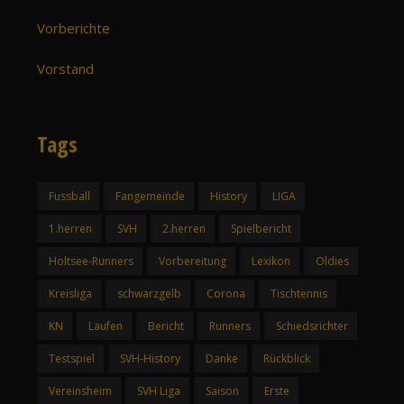
Vorberichte
Vorstand
Tags
Fussball
Fangemeinde
History
LIGA
1.herren
SVH
2.herren
Spielbericht
Holtsee-Runners
Vorbereitung
Lexikon
Oldies
Kreisliga
schwarzgelb
Corona
Tischtennis
KN
Laufen
Bericht
Runners
Schiedsrichter
Testspiel
SVH-History
Danke
Rückblick
Vereinsheim
SVH Liga
Saison
Erste