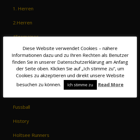
1. Herren
2.Herren
Allgemeines
Diese Website verwendet Cookies – nähere
Badminton
Informationen dazu und zu Ihren Rechten als Benutzer
finden Sie in unserer Datenschutzerklärung am Anfang
Eltern-Kind Turnen
der Seite oben. Klicken Sie auf „Ich stimme zu“, um
Cookies zu akzeptieren und direkt unsere Website
Fangemeinde
besuchen zu können.
Read More
Ich stimme zu
Fitness Zirkel
Fussball
History
Holtsee Runners