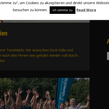
stimme zu“, um Cookies zu akzeptieren und direkt unsere Websit
besuchen zu können.
Read More
Ich stimme zu
rien
unsere Tenniskids. Wir wünschen Euch tolle und
A
nach den Ferien wie gehabt wieder voll durch …
fen