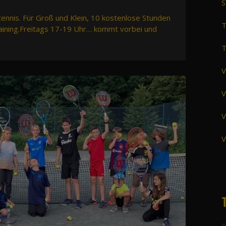
S
tennis. Für Groß und Klein, 10 kostenlose Stunden
T
raining.Freitags 17-19 Uhr… kommt vorbei und
T
V
V
V
V