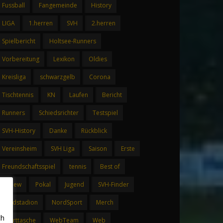
Fussball
Fangemeinde
History
LIGA
1.herren
SVH
2.herren
Spielbericht
Holtsee-Runners
Vorbereitung
Lexikon
Oldies
Kreisliga
schwarzgelb
Corona
Tischtennis
KN
Laufen
Bericht
Runners
Schiedsrichter
Testspiel
SVH-History
Danke
Rückblick
Vereinsheim
SVH Liga
Saison
Erste
Freundschaftsspiel
tennis
Best of
Review
Pokal
Jugend
SVH-Finder
Waldstadion
NordSport
Merch
ch
Sporttasche
WebTeam
Web