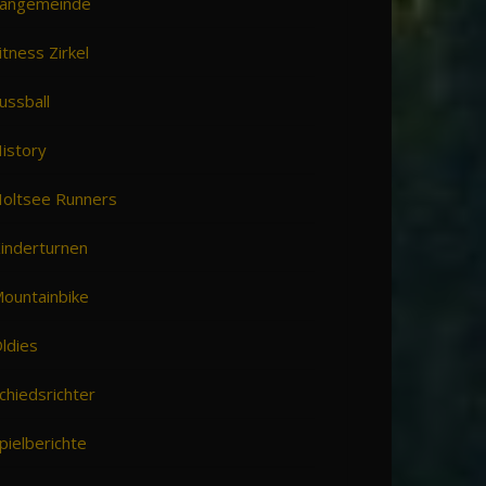
angemeinde
itness Zirkel
ussball
istory
oltsee Runners
inderturnen
ountainbike
ldies
chiedsrichter
pielberichte