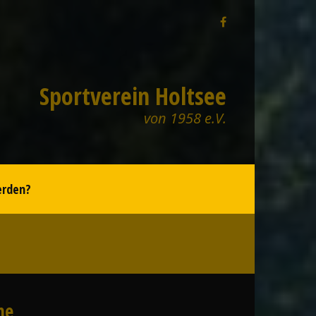
Sportverein Holtsee
von 1958 e.V.
erden?
he