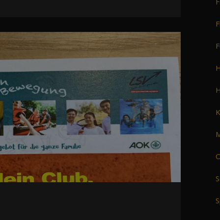
F
F
F
H
H
K
M
O
S
S