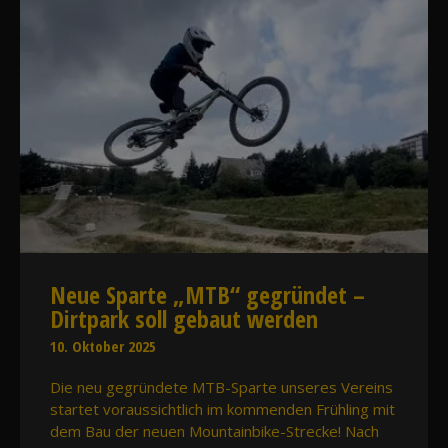
Neue Sparte „MTB“ gegründet –
Dirtpark soll gebaut werden
10. Oktober 2025
Die neu gegründete MTB-Sparte unseres Vereins
startet voraussichtlich im kommenden Frühling mit
dem Bau der neuen Mountainbike-Strecke! Nach