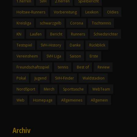
1.herren
SVH
2.herren
Spielbericht
Holtsee-Runners
Vorbereitung
Lexikon
Oldies
Kreisliga
schwarzgelb
Corona
Tischtennis
KN
Laufen
Bericht
Runners
Schiedsrichter
Testspiel
SVH-History
Danke
Rückblick
Vereinsheim
SVH Liga
Saison
Erste
Freundschaftsspiel
tennis
Best of
Review
Pokal
Jugend
SVH-Finder
Waldstadion
NordSport
Merch
Sporttasche
WebTeam
Web
Homepage
Allgemeines
Allgemein
Archiv