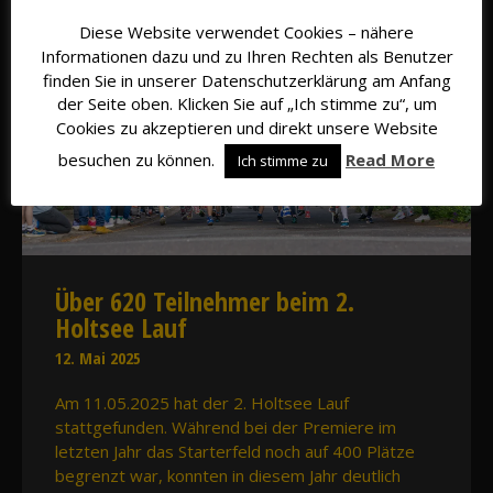
Diese Website verwendet Cookies – nähere
Informationen dazu und zu Ihren Rechten als Benutzer
finden Sie in unserer Datenschutzerklärung am Anfang
der Seite oben. Klicken Sie auf „Ich stimme zu“, um
Cookies zu akzeptieren und direkt unsere Website
besuchen zu können.
Read More
Ich stimme zu
Über 620 Teilnehmer beim 2.
Holtsee Lauf
12. Mai 2025
Am 11.05.2025 hat der 2. Holtsee Lauf
stattgefunden. Während bei der Premiere im
letzten Jahr das Starterfeld noch auf 400 Plätze
begrenzt war, konnten in diesem Jahr deutlich