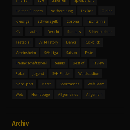
1.herren
SVH
2.herren
Spielbericht
Holtsee-Runners
Vorbereitung
Lexikon
Oldies
Kreisliga
schwarzgelb
Corona
Tischtennis
KN
Laufen
Bericht
Runners
Schiedsrichter
Testspiel
SVH-History
Danke
Rückblick
Vereinsheim
SVH Liga
Saison
Erste
Freundschaftsspiel
tennis
Best of
Review
Pokal
Jugend
SVH-Finder
Waldstadion
NordSport
Merch
Sporttasche
WebTeam
Web
Homepage
Allgemeines
Allgemein
Archiv