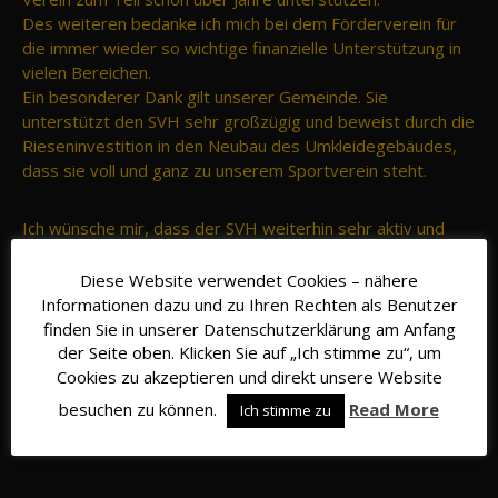
Des weiteren bedanke ich mich bei dem Förderverein für
die immer wieder so wichtige finanzielle Unterstützung in
vielen Bereichen.
Ein besonderer Dank gilt unserer Gemeinde. Sie
unterstützt den SVH sehr großzügig und beweist durch die
Rieseninvestition in den Neubau des Umkleidegebäudes,
dass sie voll und ganz zu unserem Sportverein steht.
Ich wünsche mir, dass der SVH weiterhin sehr aktiv und
attraktiv bleibt, wir unsere Mitgliedszahlen stabil halten
und neue Mitglieder dazu bekommen.
Diese Website verwendet Cookies – nähere
Für das laufende Jahr hoffe ich auf viele Aktivitäten,
Informationen dazu und zu Ihren Rechten als Benutzer
möglichst ohne Einschränkungen.
finden Sie in unserer Datenschutzerklärung am Anfang
der Seite oben. Klicken Sie auf „Ich stimme zu“, um
Cookies zu akzeptieren und direkt unsere Website
Der Vorstand
Rüdiger
besuchen zu können.
Read More
Ich stimme zu
Teilen mit: