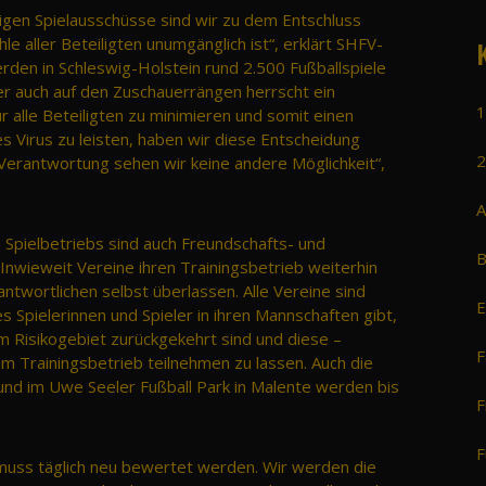
igen Spielausschüsse sind wir zu dem Entschluss
aller Beteiligten unumgänglich ist“, erklärt SHFV-
en in Schleswig-Holstein rund 2.500 Fußballspiele
r auch auf den Zuschauerrängen herrscht ein
1
r alle Beteiligten zu minimieren und somit einen
 Virus zu leisten, haben wir diese Entscheidung
2
 Verantwortung sehen wir keine andere Möglichkeit“,
A
Spielbetriebs sind auch Freundschafts- und
B
Inwieweit Vereine ihren Trainingsbetrieb weiterhin
antwortlichen selbst überlassen. Alle Vereine sind
E
s Spielerinnen und Spieler in ihren Mannschaften gibt,
 Risikogebiet zurückgekehrt sind und diese –
F
 Trainingsbetrieb teilnehmen zu lassen. Auch die
und im Uwe Seeler Fußball Park in Malente werden bis
F
F
 muss täglich neu bewertet werden. Wir werden die