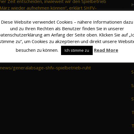
r Zeit entscheiden, inwieweit wir den Spielbetrieb
H
März wieder aufnehmen können“, erklärt SHFV-
H
Diese Website verwendet Cookies – nähere Informationen dazu
und zu Ihren Rechten als Benutzer finden Sie in unserer
halten wir Sie über weitere Entwicklungen auf dem
K
atenschutzerklärung am Anfang der Seite oben. Klicken Sie auf „I
stimme zu“, um Cookies zu akzeptieren und direkt unsere Websit
M
besuchen zu können.
Read More
Ich stimme zu
O
e/news/generalabsage-shfv-spielbetrieb-ruht
S
S
S
T
T