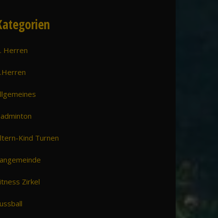
Kategorien
. Herren
.Herren
llgemeines
adminton
ltern-Kind Turnen
angemeinde
itness Zirkel
ussball