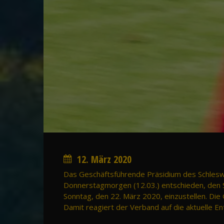
12. März 2020
Das Geschäftsführende Präsidium des Schlesw
Donnerstagmorgen (12.03.) entschieden, den Spi
Sonntag, den 22. März 2020, einzustellen. Die G
Damit reagiert der Verband auf die aktuelle E