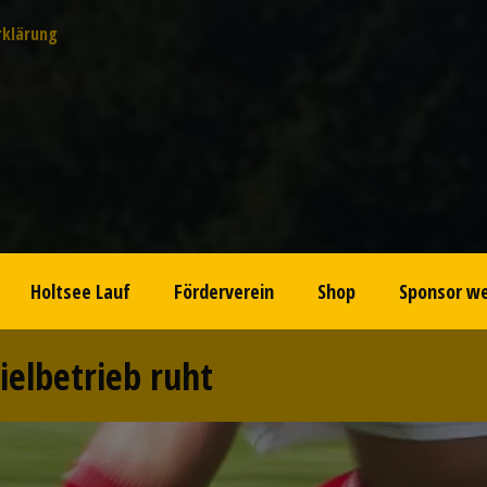
rklärung
Holtsee Lauf
Förderverein
Shop
Sponsor w
ielbetrieb ruht