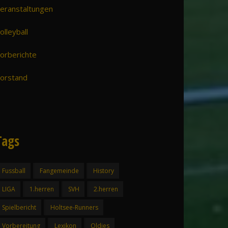
eranstaltungen
olleyball
orberichte
orstand
Tags
Fussball
Fangemeinde
History
LIGA
1.herren
SVH
2.herren
Spielbericht
Holtsee-Runners
Vorbereitung
Lexikon
Oldies