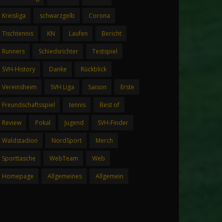
Kreisliga
schwarzgelb
Corona
Tischtennis
KN
Laufen
Bericht
Runners
Schiedsrichter
Testspiel
SVH-History
Danke
Rückblick
Vereinsheim
SVH Liga
Saison
Erste
Freundschaftsspiel
tennis
Best of
Review
Pokal
Jugend
SVH-Finder
Waldstadion
NordSport
Merch
Sporttasche
WebTeam
Web
Homepage
Allgemeines
Allgemein