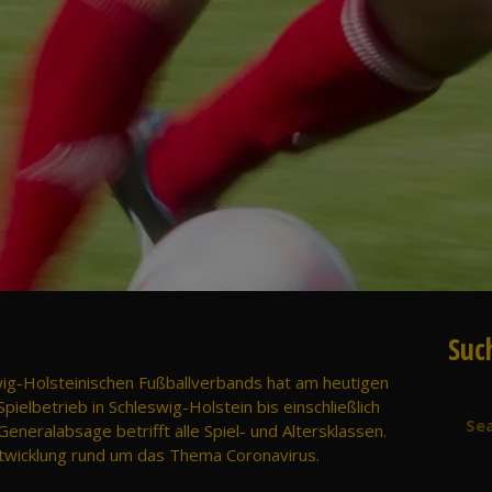
Suc
ig-Holsteinischen Fußballverbands hat am heutigen
elbetrieb in Schleswig-Holstein bis einschließlich
eneralabsage betrifft alle Spiel- und Altersklassen.
ntwicklung rund um das Thema Coronavirus.