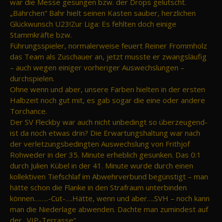
war die Messe gesungen bzw. der Drops gelutscht.
„Bährchen“ Bahr hielt seinen Kasten sauber, herzlichen
Glückwunsch U23!Zur Liga: Es fehlten doch einige
Stammkräfte bzw.
Führungsspieler, normalerweise feuert Reiner Frommholz
das Team als Zuschauer an, jetzt musste er zwangsläufig
– auch wegen einiger vorheriger Auswechslungen –
durchspielen.
Ohne wenn und aber, unsere Farben hielten in der ersten
Halbzeit noch gut mit, es gab sogar die eine oder andere
Torchance.
Der SV Fleckby war auch nicht unbedingt so überzeugend-
ist da noch etwas drin? Die Erwartungshaltung war nach
der verletzungsbedingten Auswechslung von Frithjof
Rohweder in der 35. Minute erheblich gesunken. Das 0:1
durch Julien Kübel in der 41. Minute wurde durch einen
kollektiven Tiefschlaf im Abwehrverbund begünstigt – man
hätte schon die Flanke in den Strafraum unterbinden
können……..-Cut-….Hätte, wenn und aber….SVH – noch kann
man die Niederlage abwenden. Dachte man zumindest auf
der „VIP-Terrasse“.