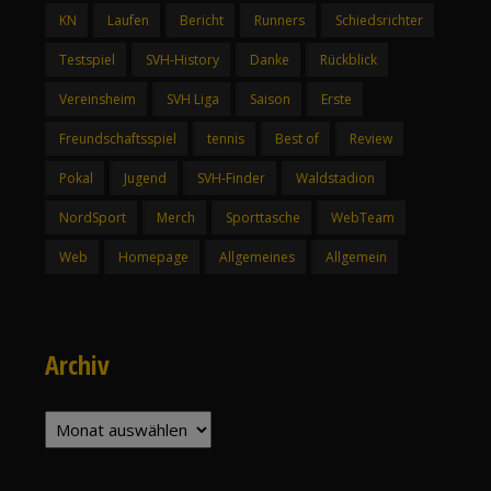
KN
Laufen
Bericht
Runners
Schiedsrichter
Testspiel
SVH-History
Danke
Rückblick
Vereinsheim
SVH Liga
Saison
Erste
Freundschaftsspiel
tennis
Best of
Review
Pokal
Jugend
SVH-Finder
Waldstadion
NordSport
Merch
Sporttasche
WebTeam
Web
Homepage
Allgemeines
Allgemein
Archiv
Archiv