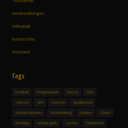
Tischtennis
Veranstaltungen
Volleyball
Vorberichte
Vorstand
Tags
Fussball
Fangemeinde
History
LIGA
1.herren
SVH
2.herren
Spielbericht
Holtsee-Runners
Vorbereitung
Lexikon
Oldies
Kreisliga
schwarzgelb
Corona
Tischtennis