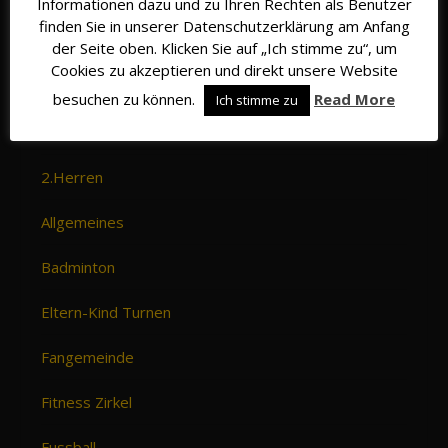
Informationen dazu und zu Ihren Rechten als Benutzer
finden Sie in unserer Datenschutzerklärung am Anfang
der Seite oben. Klicken Sie auf „Ich stimme zu“, um
Cookies zu akzeptieren und direkt unsere Website
Kategorien
besuchen zu können.
Read More
Ich stimme zu
1. Herren
2.Herren
Allgemeines
Badminton
Eltern-Kind Turnen
Fangemeinde
Fitness Zirkel
Fussball