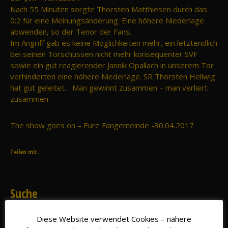
Nach 55 Minuten sorgte Thorsten Matthiesen durch das
0:2 für eine Meinungsänderung. Eine höhere Niederlage
abwenden, so der Tenor der Fans.
Im Angriff gab es keine Möglichkeiten mehr, ein letztendlich
bei seinen Torschüssen nicht mehr konsequenter SVF
sowie ein gut reagierender Jannik Opallach in unserem Tor
verhinderten eine höhere Niederlage. SR Thorsten Hellwig
hat gut geleitet. Man gewinnt zusammen – man verliert
zusammen.
The show goes on – Eure Fangemeinde -30.04.2017
Teilen mit:
Suche
Diese Website verwendet Cookies – nähere