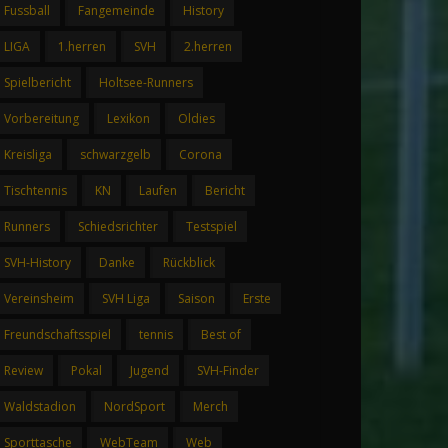
Fussball
Fangemeinde
History
LIGA
1.herren
SVH
2.herren
Spielbericht
Holtsee-Runners
Vorbereitung
Lexikon
Oldies
Kreisliga
schwarzgelb
Corona
Tischtennis
KN
Laufen
Bericht
Runners
Schiedsrichter
Testspiel
SVH-History
Danke
Rückblick
Vereinsheim
SVH Liga
Saison
Erste
Freundschaftsspiel
tennis
Best of
Review
Pokal
Jugend
SVH-Finder
Waldstadion
NordSport
Merch
Sporttasche
WebTeam
Web