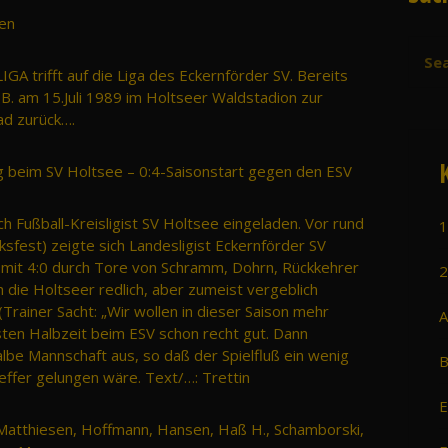
den
IGA trifft auf die Liga des Eckernförder SV. Bereits
B. am 15.Juli 1989 im Holtseer Waldstadion zur
ad zurück….
g beim SV Holtsee – 0:4-Saisonstart gegen den ESV
ch Fußball-Kreisligist SV Holtsee eingeladen. Vor rund
1
lksfest) zeigte sich Landesligist Eckernförder SV
t mit 4:0 durch Tore von Schramm, Dohrn, Rückkehrer
2
die Holtseer redlich, aber zumeist vergeblich
Trainer Sacht: „Wir wollen in dieser Saison mehr
A
ersten Halbzeit beim ESV schon recht gut. Dann
albe Mannschaft aus, so daß der Spielfluß ein wenig
B
effer gelungen wäre. Text/…: Trettin
E
 Matthiesen, Hoffmann, Hansen, Haß H., Schamborski,