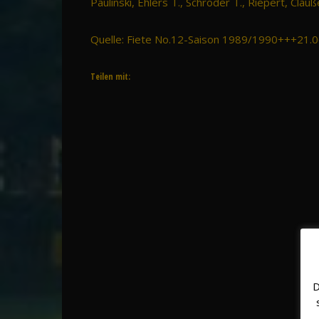
Paulinski, Ehlers T., Schröder T., Riepert, Clau
Quelle: Fiete No.12-Saison 1989/1990+++21.
Teilen mit:
D