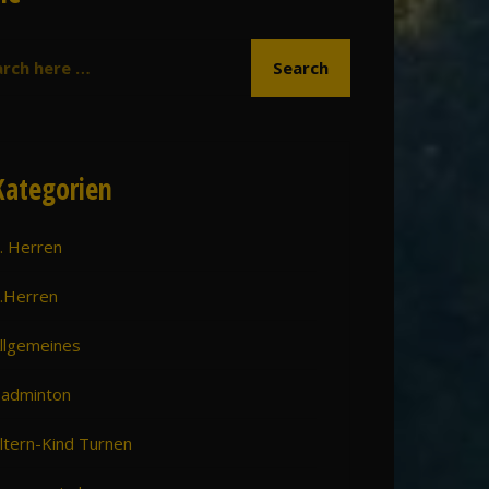
Kategorien
. Herren
.Herren
llgemeines
adminton
ltern-Kind Turnen