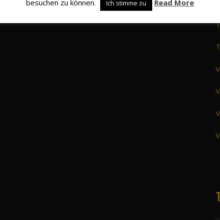
besuchen zu können.
Read More
S
Ich stimme zu
T
T
V
V
V
V