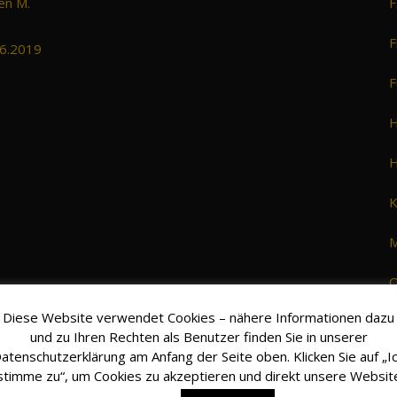
ßen M.
F
F
06.2019
F
H
H
K
M
O
Diese Website verwendet Cookies – nähere Informationen dazu
S
und zu Ihren Rechten als Benutzer finden Sie in unserer
atenschutzerklärung am Anfang der Seite oben. Klicken Sie auf „I
S
stimme zu“, um Cookies zu akzeptieren und direkt unsere Websit