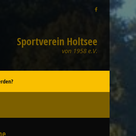
Sportverein Holtsee
von 1958 e.V.
erden?
he