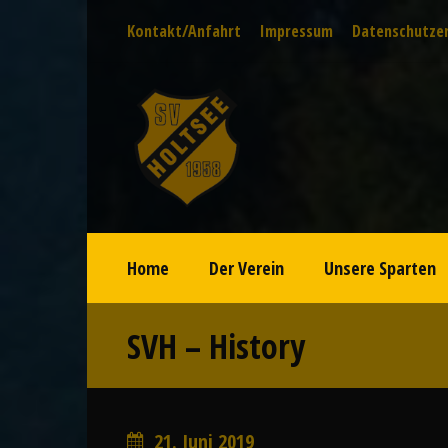
Kontakt/Anfahrt
Impressum
Datenschutze
Home
Der Verein
Unsere Sparten
SVH – History
21. Juni 2019