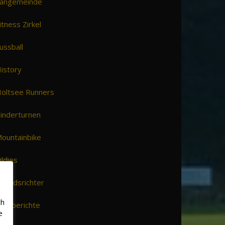
angemeinde
itness Zirkel
ussball
istory
oltsee Runners
inderturnen
ountainbike
ldies
chiedsrichter
ch
pielberichte
e