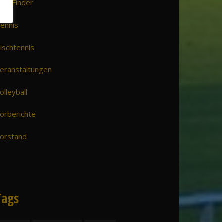
VH Finder
ennis
ischtennis
eranstaltungen
olleyball
orberichte
orstand
Tags