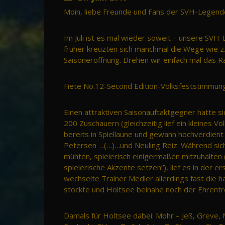
Moin, liebe Freunde und Fans der SVH-Legen
Im Juli ist es mal wieder soweit – unsere SVH-L
früher kreuzten sich manchmal die Wege wie z.
Saisoneröffnung. Drehen wir einfach mal das R
Fiete No.12-Second Edition-Volksfeststimmun
Einen attraktiven Saisonauftaktgegner hatte si
200 Zuschauern (gleichzeitig lief ein kleines Vo
bereits in Spiellaune und gewann hochverdien
Petersen …(…)…und Neuling Reiz. Während sich 
mühten, spielerisch einigermaßen mitzuhalten (
spielerische Akzente setzen“), lief es in der 
wechselte Trainer Medler allerdings fast die h
stockte und Holtsee beinahe noch der Ehrentr
Damals für Holtsee dabei: Mohr – Jeß, Greve,