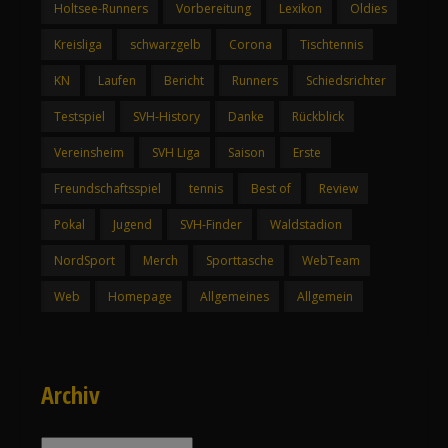
Holtsee-Runners
Vorbereitung
Lexikon
Oldies
Kreisliga
schwarzgelb
Corona
Tischtennis
KN
Laufen
Bericht
Runners
Schiedsrichter
Testspiel
SVH-History
Danke
Rückblick
Vereinsheim
SVH Liga
Saison
Erste
Freundschaftsspiel
tennis
Best of
Review
Pokal
Jugend
SVH-Finder
Waldstadion
NordSport
Merch
Sporttasche
WebTeam
Web
Homepage
Allgemeines
Allgemein
Archiv