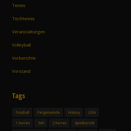
Tennis
Tischtennis
Veranstaltungen
Volleyball
Vorberichte
Vorstand
Tags
Fussball
Fangemeinde
History
LIGA
1.herren
SVH
2.herren
Spielbericht