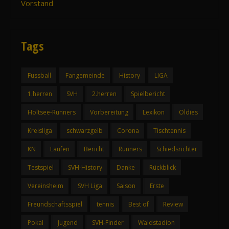
Vorstand
Tags
Fussball
Fangemeinde
History
LIGA
1.herren
SVH
2.herren
Spielbericht
Holtsee-Runners
Vorbereitung
Lexikon
Oldies
Kreisliga
schwarzgelb
Corona
Tischtennis
KN
Laufen
Bericht
Runners
Schiedsrichter
Testspiel
SVH-History
Danke
Rückblick
Vereinsheim
SVH Liga
Saison
Erste
Freundschaftsspiel
tennis
Best of
Review
Pokal
Jugend
SVH-Finder
Waldstadion