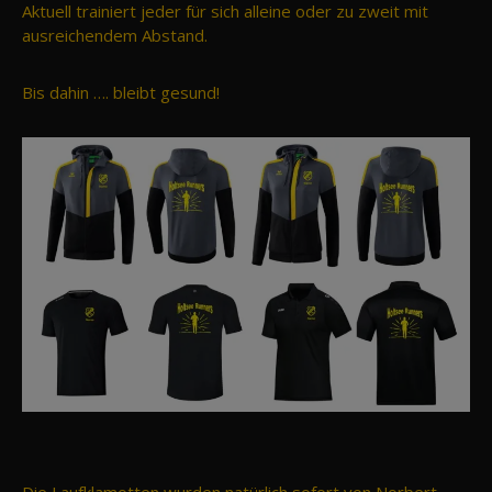
Aktuell trainiert jeder für sich alleine oder zu zweit mit
ausreichendem Abstand.
Bis dahin …. bleibt gesund!