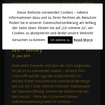
Jugend in den Seniorenbereich. Schauen wir einfach
mal zurück… SV HOLTSEE – Trainer Gerhard „Max“
Diese Website verwendet Cookies – nähere
Sacht – Obmann: Rolf
Informationen dazu und zu Ihren Rechten als Benutzer
finden Sie in unserer Datenschutzerklärung am Anfang
Read More…
der Seite oben. Klicken Sie auf „Ich stimme zu“, um
Cookies zu akzeptieren und direkt unsere Website
besuchen zu können.
Read More
Ich stimme zu
SVH – History
21. Juni 2019
Moin, liebe Freunde und Fans der SVH-Legenden
Im Juli ist es mal wieder soweit – unsere SVH-
LIGA trifft auf die Liga des Eckernförder SV.
Bereits früher kreuzten sich manchmal die Wege
wie z.B. am 15.Juli 1989 im Holtseer Waldstadion
zur Saisoneröffnung. Drehen wir einfach mal das
Rad zurück…. Fiete No.12-Second Edition-
Volksfeststimmung beim SV Holtsee –