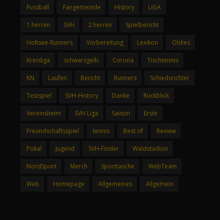
Fussball
Fangemeinde
History
LIGA
1.herren
SVH
2.herren
Spielbericht
Holtsee-Runners
Vorbereitung
Lexikon
Oldies
Kreisliga
schwarzgelb
Corona
Tischtennis
KN
Laufen
Bericht
Runners
Schiedsrichter
Testspiel
SVH-History
Danke
Rückblick
Vereinsheim
SVH Liga
Saison
Erste
Freundschaftsspiel
tennis
Best of
Review
Pokal
Jugend
SVH-Finder
Waldstadion
NordSport
Merch
Sporttasche
WebTeam
Web
Homepage
Allgemeines
Allgemein